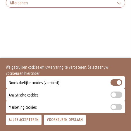
Allergenen
Gluten is een eiwit dat van nature voorkomt in bepaalde granen. Voorbeelden
van glutenhoudende granen zijn tarwe, kamut, spelt, gerst en rogge. Gluten
geven elasticiteit aan de producten die van het meel gemaakt worden. Hoe
meer gluten het meel bevat, des
Soja behoort tot de peulvruchten. Sojabonen zijn rijk aan goed bruikbare
eiwitten. Soja wordt in de voedingsmiddelenindustrie veel gebruikt als
structuurverbeteraar, emulgator en als vulling.
Eieren worden verwerkt in heel veel producten. Kippeneieren zijn de meest
gebruikte soorten eieren. Kippenei-eiwit kan hierbij allergische reacties
veroorzaken.
We gebruiken cookies om uw ervaring te verbeteren. Selecteer uw
Zuivel past in een gezonde voeding. Koemelk-allergie is echter de meest
voorkomende voedselallergie.
voorkeuren hieronder
Mosterd wordt onder andere gemaakt uit mosterdzaden. Mosterdzaad wordt
Noodzakelijke cookies (verplicht)
veel gebruikt in smaakmakers en sauzen.
Analytische cookies
Dit product is halal
Marketing cookies
Dit product bevat rundvlees
ALLES ACCEPTEREN
VOORKEUREN OPSLAAN
TOEVOEGEN