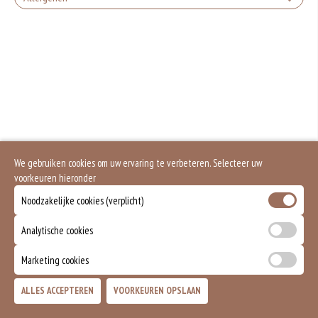
+€1.50
Gluten is een eiwit dat van nature voorkomt in bepaalde granen. Voorbeelden
Feta kaas
van glutenhoudende granen zijn tarwe, kamut, spelt, gerst en rogge. Gluten
geven elasticiteit aan de producten die van het meel gemaakt worden. Hoe
meer gluten het meel bevat, des
+€1.50
Eieren worden verwerkt in heel veel producten. Kippeneieren zijn de meest
gebruikte soorten eieren. Kippenei-eiwit kan hierbij allergische reacties
Mozzarella kaas
veroorzaken.
Zuivel past in een gezonde voeding. Koemelk-allergie is echter de meest
+€1.50
voorkomende voedselallergie.
Gorgonzola Kaas
Dit product is halal
We gebruiken cookies om uw ervaring te verbeteren. Selecteer uw
+€1.50
voorkeuren hieronder
Ei
Dit is een vegetarisch gerecht.
Noodzakelijke cookies (verplicht)
+€1.00
Analytische cookies
Peper
Marketing cookies
+€0.75
Doner kebab
ALLES ACCEPTEREN
VOORKEUREN OPSLAAN
TOEVOEGEN
+€3.00