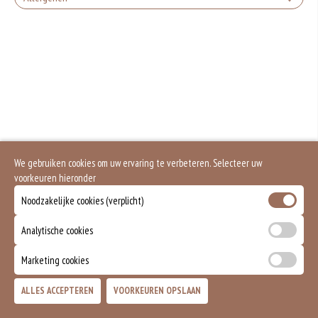
+€1.50
Gluten is een eiwit dat van nature voorkomt in bepaalde granen. Voorbeelden
Feta kaas
van glutenhoudende granen zijn tarwe, kamut, spelt, gerst en rogge. Gluten
geven elasticiteit aan de producten die van het meel gemaakt worden. Hoe
meer gluten het meel bevat, des
+€1.50
Soja behoort tot de peulvruchten. Sojabonen zijn rijk aan goed bruikbare
eiwitten. Soja wordt in de voedingsmiddelenindustrie veel gebruikt als
Mozzarella kaas
structuurverbeteraar, emulgator en als vulling.
Eieren worden verwerkt in heel veel producten. Kippeneieren zijn de meest
+€1.50
gebruikte soorten eieren. Kippenei-eiwit kan hierbij allergische reacties
veroorzaken.
Gorgonzola Kaas
Zuivel past in een gezonde voeding. Koemelk-allergie is echter de meest
We gebruiken cookies om uw ervaring te verbeteren. Selecteer uw
voorkomende voedselallergie.
+€1.50
voorkeuren hieronder
Ei
Dit product is halal
Noodzakelijke cookies (verplicht)
+€1.00
Dit product bevat gevogelte
Analytische cookies
Peper
Marketing cookies
+€0.75
Doner kebab
ALLES ACCEPTEREN
VOORKEUREN OPSLAAN
TOEVOEGEN
+€3.00