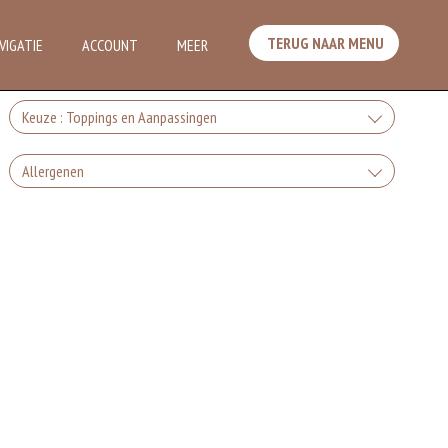
TERUG NAAR MENU
VIGATIE
ACCOUNT
MEER
Keuze : Toppings en Aanpassingen
Kaas
Allergenen
+€1.50
Gluten is een eiwit dat van nature voorkomt in bepaalde granen.
Feta kaas
Voorbeelden van glutenhoudende granen zijn tarwe, kamut, spelt, gerst
en rogge. Gluten geven elasticiteit aan de producten die van het meel
gemaakt worden. Hoe meer gluten het meel bevat, des
+€1.50
Soja behoort tot de peulvruchten. Sojabonen zijn rijk aan goed bruikbare
eiwitten. Soja wordt in de voedingsmiddelenindustrie veel gebruikt als
Mozzarella kaas
structuurverbeteraar, emulgator en als vulling.
Eieren worden verwerkt in heel veel producten. Kippeneieren zijn de
+€1.50
meest gebruikte soorten eieren. Kippenei-eiwit kan hierbij allergische
reacties veroorzaken.
Gorgonzola Kaas
Zuivel past in een gezonde voeding. Koemelk-allergie is echter de meest
voorkomende voedselallergie.
+€1.50
Ei
Dit product is halal