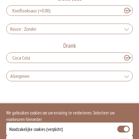
Keuze : Zonder
Zonder groente en feta, alleen vlees
Drank
+0.00
Zonder peper en feta
Allergenen
+0.00
Zonder peper
Gluten is een eiwit dat van nature voorkomt in bepaalde granen. Voorbeelden
van glutenhoudende granen zijn tarwe, kamut, spelt, gerst en rogge. Gluten
geven elasticiteit aan de producten die van het meel gemaakt worden. Hoe
+0.00
meer gluten het meel bevat, des
Zonder feta
Soja behoort tot de peulvruchten. Sojabonen zijn rijk aan goed bruikbare
We gebruiken cookies om uw ervaring te verbeteren. Selecteer uw
eiwitten. Soja wordt in de voedingsmiddelenindustrie veel gebruikt als
voorkeuren hieronder
structuurverbeteraar, emulgator en als vulling.
+0.00
Zonder sla
Eieren worden verwerkt in heel veel producten. Kippeneieren zijn de meest
Noodzakelijke cookies (verplicht)
gebruikte soorten eieren. Kippenei-eiwit kan hierbij allergische reacties
veroorzaken.