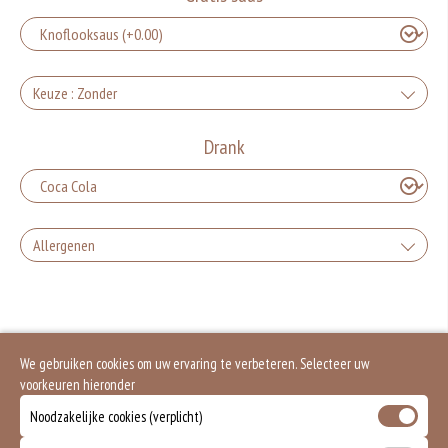
Keuze : Zonder
Zonder groente en feta, alleen vlees
Drank
+0.00
Zonder peper en feta
Allergenen
+0.00
Zonder peper
Gluten is een eiwit dat van nature voorkomt in bepaalde granen. Voorbeelden
van glutenhoudende granen zijn tarwe, kamut, spelt, gerst en rogge. Gluten
geven elasticiteit aan de producten die van het meel gemaakt worden. Hoe
+0.00
meer gluten het meel bevat, des
Zonder feta
Soja behoort tot de peulvruchten. Sojabonen zijn rijk aan goed bruikbare
We gebruiken cookies om uw ervaring te verbeteren. Selecteer uw
eiwitten. Soja wordt in de voedingsmiddelenindustrie veel gebruikt als
voorkeuren hieronder
structuurverbeteraar, emulgator en als vulling.
+0.00
Zonder sla
Eieren worden verwerkt in heel veel producten. Kippeneieren zijn de meest
Noodzakelijke cookies (verplicht)
gebruikte soorten eieren. Kippenei-eiwit kan hierbij allergische reacties
veroorzaken.