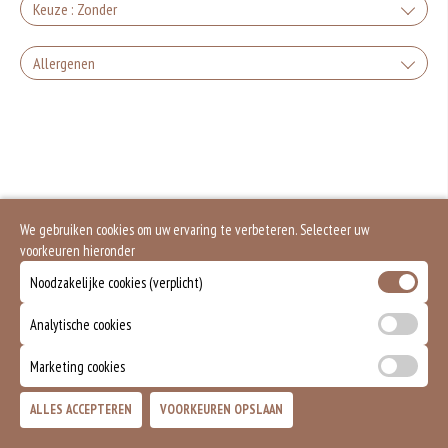
Keuze : Zonder
Zonder groente en feta, alleen vlees
Allergenen
+0.00
Gluten is een eiwit dat van nature voorkomt in bepaalde granen. Voorbeelden
Zonder peper en feta
van glutenhoudende granen zijn tarwe, kamut, spelt, gerst en rogge. Gluten
geven elasticiteit aan de producten die van het meel gemaakt worden. Hoe
meer gluten het meel bevat, des
+0.00
Soja behoort tot de peulvruchten. Sojabonen zijn rijk aan goed bruikbare
eiwitten. Soja wordt in de voedingsmiddelenindustrie veel gebruikt als
Zonder peper
structuurverbeteraar, emulgator en als vulling.
We gebruiken cookies om uw ervaring te verbeteren. Selecteer uw
Eieren worden verwerkt in heel veel producten. Kippeneieren zijn de meest
+0.00
gebruikte soorten eieren. Kippenei-eiwit kan hierbij allergische reacties
voorkeuren hieronder
veroorzaken.
Zonder feta
Noodzakelijke cookies (verplicht)
Zuivel past in een gezonde voeding. Koemelk-allergie is echter de meest
voorkomende voedselallergie.
+0.00
Analytische cookies
Zonder sla
Mosterd wordt onder andere gemaakt uit mosterdzaden. Mosterdzaad wordt
veel gebruikt in smaakmakers en sauzen.
Marketing cookies
+0.00
Dit product is halal
Zonder komkommer
ALLES ACCEPTEREN
VOORKEUREN OPSLAAN
TOEVOEGEN
Dit product bevat rundvlees
+0.00