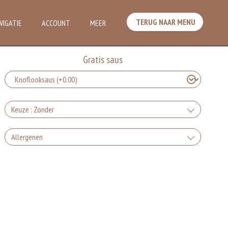
TERUG NAAR MENU
VIGATIE
ACCOUNT
MEER
Gratis saus
Keuze : Zonder
Zonder groente en feta, alleen vlees
Allergenen
+0.00
Gluten is een eiwit dat van nature voorkomt in bepaalde granen.
Zonder peper en feta
Voorbeelden van glutenhoudende granen zijn tarwe, kamut, spelt, gerst
en rogge. Gluten geven elasticiteit aan de producten die van het meel
gemaakt worden. Hoe meer gluten het meel bevat, des
+0.00
Soja behoort tot de peulvruchten. Sojabonen zijn rijk aan goed bruikbare
eiwitten. Soja wordt in de voedingsmiddelenindustrie veel gebruikt als
Zonder peper
structuurverbeteraar, emulgator en als vulling.
Eieren worden verwerkt in heel veel producten. Kippeneieren zijn de
+0.00
meest gebruikte soorten eieren. Kippenei-eiwit kan hierbij allergische