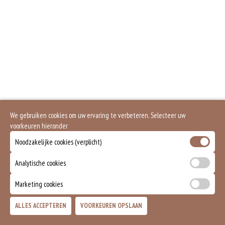
Gluten is een eiwit dat van nature voorkomt in bepaalde granen. Voorbeelden
van glutenhoudende granen zijn tarwe, kamut, spelt, gerst en rogge. Gluten
geven elasticiteit aan de producten die van het meel gemaakt worden. Hoe
meer gluten het meel bevat, des
Soja behoort tot de peulvruchten. Sojabonen zijn rijk aan goed bruikbare
eiwitten. Soja wordt in de voedingsmiddelenindustrie veel gebruikt als
structuurverbeteraar, emulgator en als vulling.
Eieren worden verwerkt in heel veel producten. Kippeneieren zijn de meest
gebruikte soorten eieren. Kippenei-eiwit kan hierbij allergische reacties
veroorzaken.
Zuivel past in een gezonde voeding. Koemelk-allergie is echter de meest
voorkomende voedselallergie.
We gebruiken cookies om uw ervaring te verbeteren. Selecteer uw
Dit product is halal
voorkeuren hieronder
Noodzakelijke cookies (verplicht)
Analytische cookies
Marketing cookies
ALLES ACCEPTEREN
VOORKEUREN OPSLAAN
TOEVOEGEN