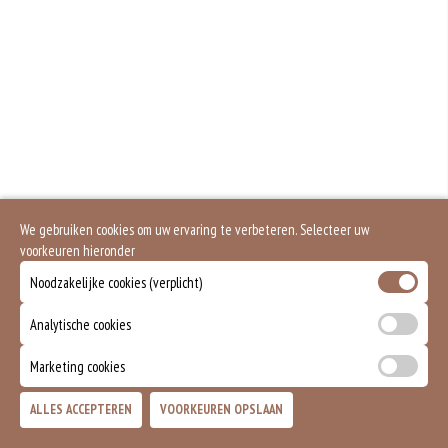
Gluten is een eiwit dat van nature voorkomt in bepaalde granen. Voorbeelden
van glutenhoudende granen zijn tarwe, kamut, spelt, gerst en rogge. Gluten
geven elasticiteit aan de producten die van het meel gemaakt worden. Hoe
meer gluten het meel bevat, des
Soja behoort tot de peulvruchten. Sojabonen zijn rijk aan goed bruikbare
eiwitten. Soja wordt in de voedingsmiddelenindustrie veel gebruikt als
structuurverbeteraar, emulgator en als vulling.
Eieren worden verwerkt in heel veel producten. Kippeneieren zijn de meest
gebruikte soorten eieren. Kippenei-eiwit kan hierbij allergische reacties
veroorzaken.
Zuivel past in een gezonde voeding. Koemelk-allergie is echter de meest
voorkomende voedselallergie.
We gebruiken cookies om uw ervaring te verbeteren. Selecteer uw
Het gebruik van sesamzaad is in de afgelopen jaren sterk
toegenomen.Sesamzaad wordt gebruikt ter verfijning van brood en gebak en
voorkeuren hieronder
voor het kruiden van gerechten. Ook wordt sesampasta en sesamolie uit de
zaadjes gemaakt.
Noodzakelijke cookies (verplicht)
Mosterd wordt onder andere gemaakt uit mosterdzaden. Mosterdzaad wordt
veel gebruikt in smaakmakers en sauzen.
Analytische cookies
Dit product is halal
Marketing cookies
Dit product bevat rundvlees
ALLES ACCEPTEREN
VOORKEUREN OPSLAAN
TOEVOEGEN