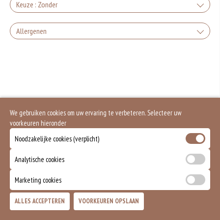
Keuze : Zonder
Zonder groente en feta, alleen vlees
Allergenen
+0.00
Geen aangegeven allergenen.
Zonder peper en feta
+0.00
Zonder peper
We gebruiken cookies om uw ervaring te verbeteren. Selecteer uw
+0.00
voorkeuren hieronder
Zonder feta
Noodzakelijke cookies (verplicht)
+0.00
Analytische cookies
Zonder sla
Marketing cookies
+0.00
Zonder komkommer
ALLES ACCEPTEREN
VOORKEUREN OPSLAAN
TOEVOEGEN
+0.00